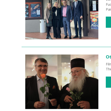
Fuc
Par
Ot
Fil
The