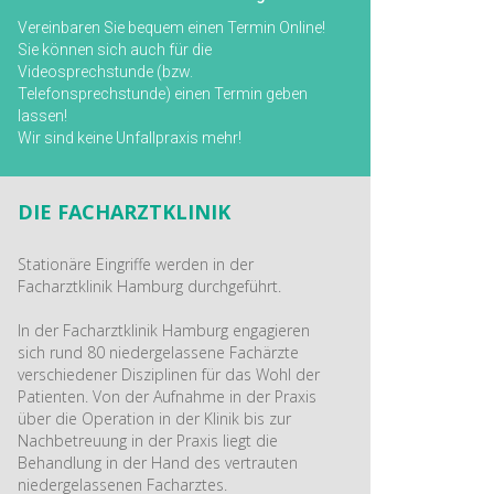
Vereinbaren Sie bequem einen Termin Online!
Sie können sich auch für die
Videosprechstunde (bzw.
Telefonsprechstunde) einen Termin geben
lassen!
Wir sind keine Unfallpraxis mehr!
DIE FACHARZTKLINIK
Stationäre Eingriffe werden in der
Facharztklinik Hamburg durchgeführt.
In der Facharztklinik Hamburg engagieren
sich rund 80 niedergelassene Fachärzte
verschiedener Disziplinen für das Wohl der
Patienten. Von der Aufnahme in der Praxis
über die Operation in der Klinik bis zur
Nachbetreuung in der Praxis liegt die
Behandlung in der Hand des vertrauten
niedergelassenen Facharztes.