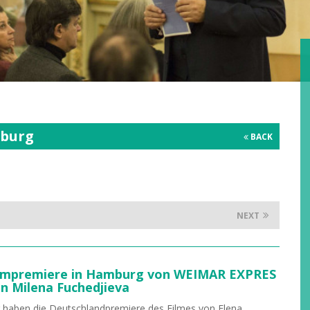
mburg
BACK
NEXT
lmpremiere in Hamburg von WEIMAR EXPRES
n Milena Fuchedjieva
 haben die Deutschlandpremiere des Filmes von Elena